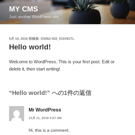
コ
MY CMS
ン
Just another WordPress site
テ
ン
ツ
投
5月 10, 2016
投稿者:
DS062-002_015V81TL
へ
稿
Hello world!
ス
日:
キ
ッ
Welcome to WordPress. This is your first post. Edit or
プ
delete it, then start writing!
“Hello world!” への1件の返信
Mr WordPress
12月 11, 2018 5:07 AM
Hi, this is a comment.