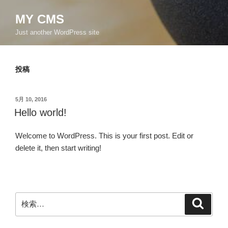
MY CMS
Just another WordPress site
投稿
投
5月 10, 2016
稿
Hello world!
日:
Welcome to WordPress. This is your first post. Edit or
delete it, then start writing!
検
検
索
索: