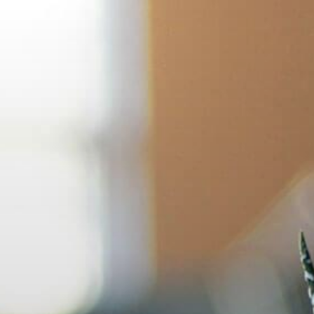
コ
ン
テ
ン
ツ
へ
ス
キ
ッ
プ